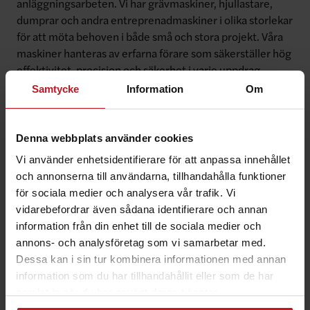
anläggningsarbeten. Vi har grävmaskiner, hjullastare,
dumprar och andra entreprenadmaskiner i olika storlekar
för att möta behoven i både små och stora projekt. Våra
maskiner hanteras av erfarna förare som säkerställer hög
effektivitet, precision och säkerhet i varje uppdrag.
Samtycke
Information
Om
Denna webbplats använder cookies
Vi använder enhetsidentifierare för att anpassa innehållet
Mättjänster
och annonserna till användarna, tillhandahålla funktioner
Noggranna mättjänster för effektiva
för sociala medier och analysera vår trafik. Vi
projekt
vidarebefordrar även sådana identifierare och annan
information från din enhet till de sociala medier och
På Ivarssons Entreprenad erbjuder vi professionella
annons- och analysföretag som vi samarbetar med.
mättjänster för att säkerställa precision i varje skede av
Dessa kan i sin tur kombinera informationen med annan
ditt projekt. Med moderna mätinstrument och digitala
information som du har tillhandahållit eller som de har
lösningar utför vi mätningar och volymberäkningar för att
samlat in när du har använt deras tjänster.
optimera arbetet och minimera avvikelser. Våra